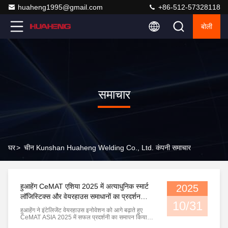
huaheng1995@gmail.com
+86-512-57328118
बोली
समाचार
घर
>
चीन Kunshan Huaheng Welding Co., Ltd. कंपनी समाचार
हुआहेंग CeMAT एशिया 2025 में अत्याधुनिक स्मार्ट
2025
लॉजिस्टिक्स और वेयरहाउस समाधानों का प्रदर्शन
10/31
करता है
हुआहेंग ने इंटेलिजेंट वेयरहाउस इनोवेशन को आगे बढ़ाते हुए
CeMAT ASIA 2025 में सफल प्रदर्शनी का समापन किया
शंघाई, 31 अक्टूबर, 2025- हुआहेंग ने गर्व से अपनी भागीदारी