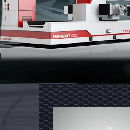
टीपीआर20
प्रो