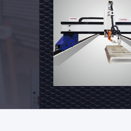
सीरीज
ट्यूब/
ट्यूबशीट
वेल्डिंग पाइप रेंज (मिमी): Φ8~Φ11
घूर्णन गति (आरपीएम): 0.13 ~ 6.75
ऑटोमैटिक
तार की अधिकतम फ़ीड गति ((mm/
रोबोटिक
टॉर्च झुकाव स्ट्रोक (°): -20°~40°
वेल्डिंग
उपकरण
Video
अब
संपर्क
करें