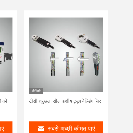
वीडियो
े की
टीसी श्रृंखला सील कक्षीय ट्यूब वेल्डिंग सिर
एं
सबसे अच्छी कीमत पाएं