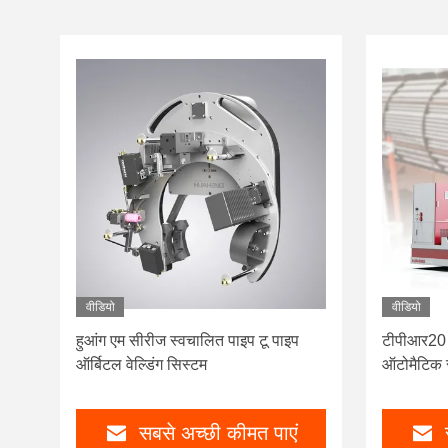
वीडियो
वीडियो
हुआंग एम सीरीज स्वचालित पाइप टू पाइप
टीपीआर20 प
ऑर्बिटल वेल्डिंग सिस्टम
ऑटोमैटिक र
सबसे अच्छी कीमत पाएं