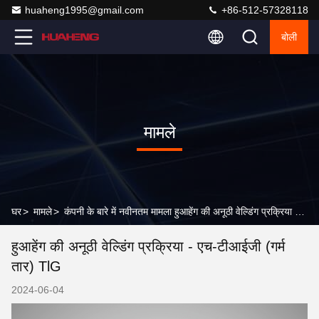
huaheng1995@gmail.com
+86-512-57328118
बोली
मामले
घर
>
मामले
>
कंपनी के बारे में नवीनतम मामला हुआहेंग की अनूठी वेल्डिंग प्रक्रिया - एच-टीआईजी (गर्म तार) TlG
हुआहेंग की अनूठी वेल्डिंग प्रक्रिया - एच-टीआईजी (गर्म
तार) TlG
2024-06-04