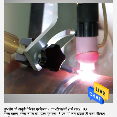
हुआहेंग की अनूठी वेल्डिंग प्रक्रिया - एच-टीआईजी (गर्म तार) TlG
उच्च दक्षता, उच्च जमाव दर, उच्च गुणवत्ता, 3 एच गर्म तार टीआईजी पाइप वेल्डिंग