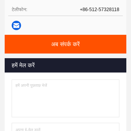
टेलीफोन:
+86-512-57328118
अब संपर्क करें
हमें मेल करें