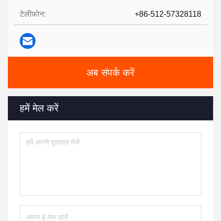
टेलीफोन:
+86-512-57328118
अब संपर्क करें
हमें मेल करें