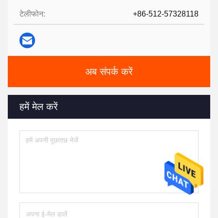
टेलीफोन:
+86-512-57328118
अब संपर्क करें
हमें मेल करें