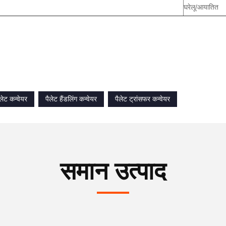
घरेलू/आयातित
लेट कन्वेयर
पैलेट हैंडलिंग कन्वेयर
पैलेट ट्रांसफर कन्वेयर
समान उत्पाद