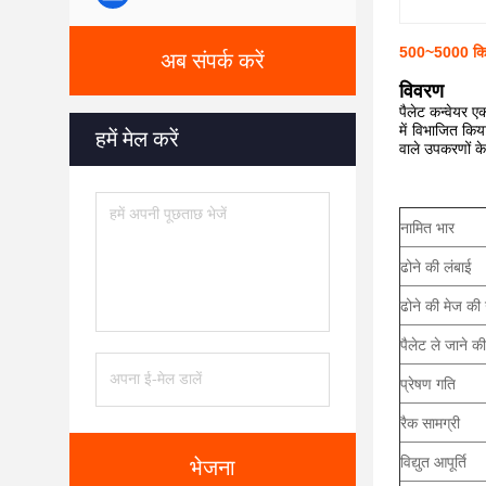
500~5000 किलोग
अब संपर्क करें
विवरण
पैलेट कन्वेयर ए
में विभाजित किय
हमें मेल करें
वाले उपकरणों के
नामित भार
ढोने की लंबाई
ढोने की मेज की
पैलेट ले जाने क
प्रेषण गति
रैक सामग्री
विद्युत आपूर्ति
भेजना