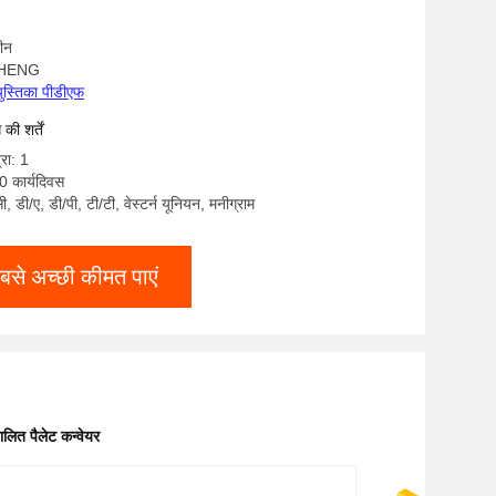
चीन
UAHENG
पुस्तिका पीडीएफ
ी शर्तें
्रा: 1
0 कार्यदिवस
सी, डी/ए, डी/पी, टी/टी, वेस्टर्न यूनियन, मनीग्राम
बसे अच्छी कीमत पाएं
ित पैलेट कन्वेयर