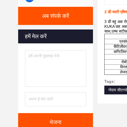
3 डी मल्टी एक
अब संपर्क करें
3 डी बहु अक्ष 
KUKA छह अक्ष र
साथ,उच्च सटीकता
हमें मेल करें
प्रसं
कैंटिलीवर
कन्टिलिव
रोबो
विस्त
लेजर
Tags:
गोदाम सीएनस
भेजना