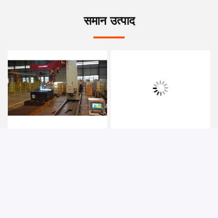
समान उत्पाद
हुआहेंग टीच-फ्री रोबोट वेल्डिंग
भारी मशीनरी उद्योग के लिए रोबोट
सिस्टम
वेल्डिंग प्रणाली
सबसे अच्छी कीमत पाएं
सबसे अच्छी कीमत पाएं