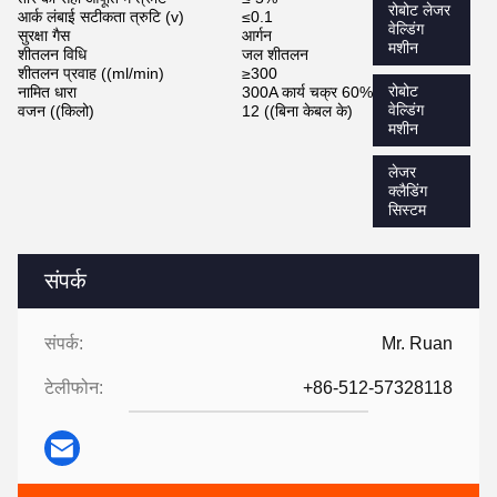
रोबोट लेजर
आर्क लंबाई सटीकता त्रुटि (v)
≤0.1
वेल्डिंग
सुरक्षा गैस
आर्गन
मशीन
शीतलन विधि
जल शीतलन
शीतलन प्रवाह ((ml/min)
≥300
रोबोट
नामित धारा
300A कार्य चक्र 60%
वेल्डिंग
वजन ((किलो)
12 ((बिना केबल के)
मशीन
लेजर
क्लैडिंग
सिस्टम
संपर्क
संपर्क:
Mr. Ruan
टेलीफोन:
+86-512-57328118