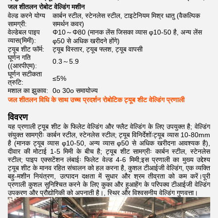
जल शीतलन रोबोट वेल्डिंग मशीन
वेल्ड करने योग्य
कार्बन स्टील, स्टेनलेस स्टील, टाइटेनियम मिश्र धातु (वैकल्पिक
सामग्री:
समर्थन कवर)
वेल्डेबल पाइप
Φ10～Φ80 (मानक लेंस जिसका व्यास φ10-50 है, अन्य लेंस
व्यास(मिमी):
φ50 से अधिक खरीदने होंगे)
ट्यूब शीट फॉर्म:
ट्यूब विस्तार, ट्यूब फ्लश, ट्यूब वापसी
घूर्णन गति
0.3～5.9
((आरपीएम):
घूर्णन सटीकता
≤5%
त्रुटि:
मशाल का झुकाव:
0o 30o समायोज्य
जल शीतलन विधि के साथ उच्च प्रदर्शन रोबोटिक ट्यूब शीट वेल्डिंग प्रणाली
विवरण
यह प्रणाली ट्यूब शीट के फिलेट वेल्डिंग और फ्लैट वेल्डिंग के लिए उपयुक्त है; वेल्डिंग
संयुक्त सामग्रीः कार्बन स्टील, स्टेनलेस स्टील; ट्यूब विनिर्देशोंःट्यूब व्यास 10-80mm
है (मानक ट्यूब व्यास φ10-50, अन्य व्यास φ50 से अधिक खरीदना आवश्यक है),
दीवार की मोटाई 1-5 मिमी के बीच है; ट्यूब शीट सामग्रीः कार्बन स्टील, स्टेनलेस
स्टील; पाइप एक्सटेंशन लंबाईः फिलेट वेल्ड 4-6 मिमी;इस प्रणाली का मुख्य उद्देश्य
ट्यूब शीट के मानव रहित संचालन को हल करना है, कुशल टीआईजी वेल्डिंग, एक व्यक्ति
बहु-मशीन नियंत्रण, उत्पादन दक्षता में सुधार और श्रम तीव्रता को कम करें।पूरी
प्रणाली कुशल सुनिश्चित करने के लिए कुका और हुआहेंग के परिपक्व टीआईजी वेल्डिंग
उपकरण और प्रौद्योगिकी को अपनाती है।, स्थिर और विश्वसनीय वेल्डिंग गुणवत्ता।