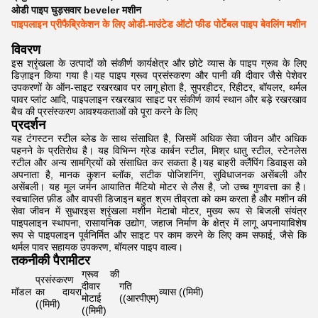
ओडी पाइप घुड़सवार beveler मशीन
पाइपलाइन प्रीफैब्रिकेशन के लिए ओडी-माउंटेड ऑटो फीड पोर्टेबल पाइप बेवलिंग मशीन
विवरण
इस श्रृंखला के उत्पादों को संकीर्ण कार्यक्षेत्र और छोटे व्यास के पाइप ग्रूव के लिए
डिज़ाइन किया गया है।यह पाइप ग्रूव प्रसंस्करण और पानी की दीवार जैसे पेशेवर
उपकरणों के ऑन-साइट रखरखाव पर लागू होता है, सुपरहीटर, रिहीटर, बॉयलर, थर्मल
पावर प्लांट आदि, पाइपलाइन रखरखाव साइट पर संकीर्ण कार्य स्थान और बड़े रखरखाव
बैच की प्रसंस्करण आवश्यकताओं को पूरा करने के लिए
प्रदर्शन
यह टंगस्टन स्टील ब्लेड के साथ संसाधित है, जिसमें अधिक सेवा जीवन और अधिक
पहनने के प्रतिरोध है। यह विभिन्न ग्रेड कार्बन स्टील, मिश्र धातु स्टील, स्टेनलेस
स्टील और अन्य सामग्रियों को संसाधित कर सकता है।यह बाहरी क्लैंपिंग डिवाइस को
अपनाता है, मानक कुशन ब्लॉक, सटीक पोजिशनिंग, सुविधाजनक असेंबली और
असेंबली। यह मूल जर्मन आयातित मैटियो मोटर से लैस है, जो उच्च गुणवत्ता का है।
स्वचालित फ़ीड और वापसी डिजाइन बहुत श्रम तीव्रता को कम करता है और मशीन की
सेवा जीवन में सुधारइस श्रृंखला मशीन मेटाबो मोटर, मुख्य रूप से बिजली संयंत्र
पाइपलाइन स्थापना, रासायनिक उद्योग, जहाज निर्माण के क्षेत्र में लागू अपनायाविशेष
रूप से पाइपलाइन पूर्वनिर्मित और साइट पर काम करने के लिए कम सफाई, जैसे कि
थर्मल पावर सहायक उपकरण, बॉयलर पाइप वाल्व।
तकनीकी पैरामीटर
ग्रूव की
प्रसंस्करण
दीवार
गति
मॉडल
का दायरा
व्यास ((मिमी)
मोटाई
((आरपीएम)
((मिमी)
((मिमी)