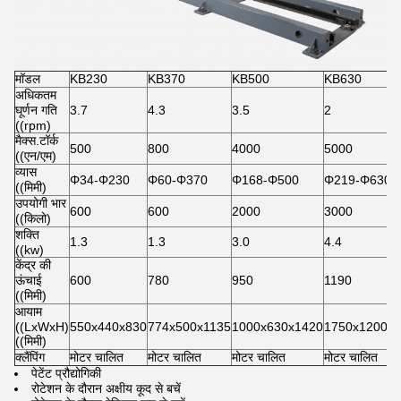
मॉडल
KB230
KB370
KB500
KB630
अधिकतम
घूर्णन गति
3.7
4.3
3.5
2
((rpm)
मैक्स.टॉर्क
500
800
4000
5000
((एन/एम)
व्यास
Φ34-Φ230
Φ60-Φ370
Φ168-Φ500
Φ219-Φ630
((मिमी)
उपयोगी भार
600
600
2000
3000
((किलो)
शक्ति
1.3
1.3
3.0
4.4
((kw)
केंद्र की
ऊंचाई
600
780
950
1190
((मिमी)
आयाम
((LxWxH)
550x440x830
774x500x1135
1000x630x1420
1750x1200x
((मिमी)
क्लैंपिंग
मोटर चालित
मोटर चालित
मोटर चालित
मोटर चालित
पेटेंट प्रौद्योगिकी
रोटेशन के दौरान अक्षीय कूद से बचें