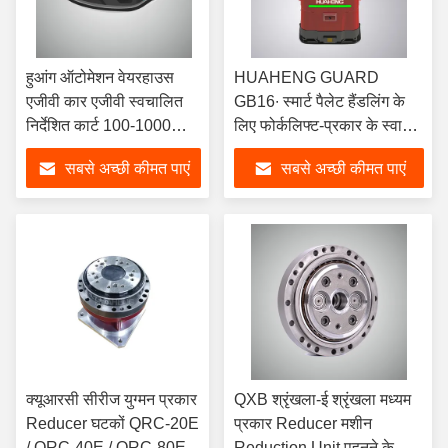
हुआंग ऑटोमेशन वेयरहाउस
HUAHENG GUARD
एजीवी कार एजीवी स्वचालित
GB16∙ स्मार्ट पैलेट हैंडलिंग के
निर्देशित कार्ट 100-1000
लिए फोर्कलिफ्ट-प्रकार के स्वायत्त
किलोग्राम भार
मोबाइल रोबोट
सबसे अच्छी कीमत पाएं
सबसे अच्छी कीमत पाएं
क्यूआरसी सीरीज युग्मन प्रकार
QXB श्रृंखला-ई श्रृंखला मध्यम
Reducer घटकों QRC-20E
प्रकार Reducer मशीन
/ QRC-40E / QRC-80E
Reduction Unit पहनने के