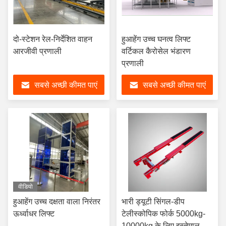
दो-स्टेशन रेल-निर्देशित वाहन
हुआहेंग उच्च घनत्व लिफ्ट
आरजीवी प्रणाली
वर्टिकल कैरोसेल भंडारण
प्रणाली
सबसे अच्छी कीमत पाएं
सबसे अच्छी कीमत पाएं
वीडियो
हुआहेंग उच्च दक्षता वाला निरंतर
भारी ड्यूटी सिंगल-डीप
ऊर्ध्वाधर लिफ्ट
टेलीस्कोपिक फोर्क 5000kg-
10000kg के लिए इस्तेमाल