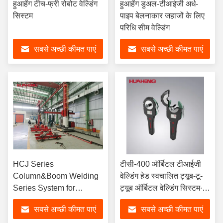
हुआहेंग टीच-फ्री रोबोट वेल्डिंग
हुआहेंग डुअल-टीआईजी अर्ध-
सिस्टम
पाइप बेलनाकार जहाजों के लिए
परिधि सीम वेल्डिंग
सबसे अच्छी कीमत पाएं
सबसे अच्छी कीमत पाएं
HCJ Series
टीसी-400 ऑर्बिटल टीआईजी
Column&Boom Welding
वेल्डिंग हेड स्वचालित ट्यूब-टू-
Series System for
ट्यूब ऑर्बिटल वेल्डिंग सिस्टम∙
Circumstance Seam
स्टेनलेस स्टील, टाइटेनियम और
सबसे अच्छी कीमत पाएं
सबसे अच्छी कीमत पाएं
Welding
कार्बन स्टील के लिए बिना भरने