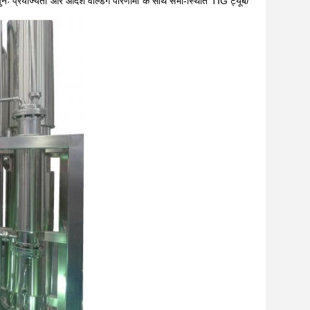
ुनः प्रयोज्यता और आदर्श वेल्डिंग परिणामों के साथ सभी-स्थिति TIG ट्यूब/