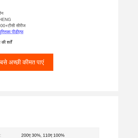
चीन
UAHENG
म200+टीसी सीरीज
पुस्तिका पीडीएफ
ी शर्तें
बसे अच्छी कीमत पाएं
:
200ए 30%, 110ए 100%