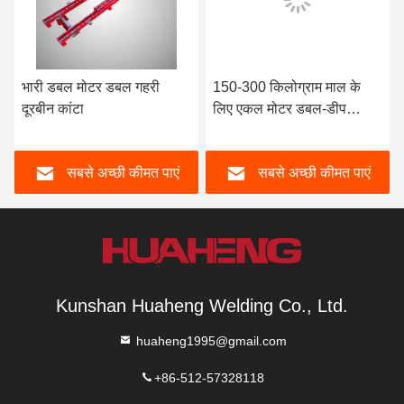
भारी डबल मोटर डबल गहरी
150-300 किलोग्राम माल के
दूरबीन कांटा
लिए एकल मोटर डबल-डीप
टेलीस्कोपिक फोर्क
सबसे अच्छी कीमत पाएं
सबसे अच्छी कीमत पाएं
Kunshan Huaheng Welding Co., Ltd.
huaheng1995@gmail.com
+86-512-57328118