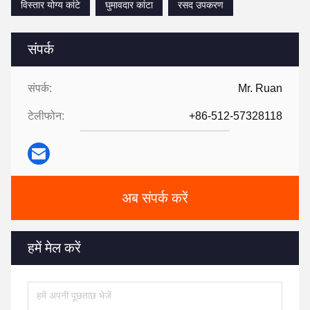
विस्तार योग्य कांटे
घुमावदार कांटा
रसद उपकरण
संपर्क
संपर्क:
Mr. Ruan
टेलीफोन:
+86-512-57328118
अब संपर्क करें
हमें मेल करें