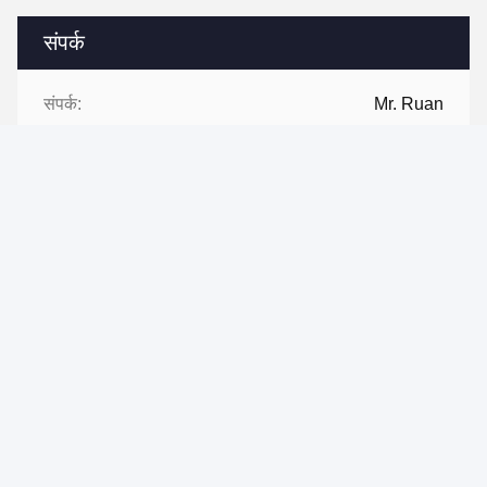
संपर्क
संपर्क:
Mr. Ruan
टेलीफोन:
+86-512-57328118
अब संपर्क करें
हमें मेल करें