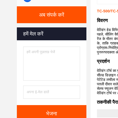
TC-500/TC-5H स
अब संपर्क करें
विवरण
वेल्डिंग हेड वि
हमें मेल करें
पहले, सीलिंग कै
रेंज के भीतर क
के, ताकि ग्रा
प्रोग्राम-नियंत
पुनरुत्पादकता और
प्रदर्शन
वेल्डिंग टॉर्च क
सील्ड डिज़ाइन अ
पेटेंटेड लचीला 
पतली दीवार वाले
सेल्फ फ्यूजन वेल्
वेल्डिंग टॉर्च 
तकनीकी पैर
भेजना