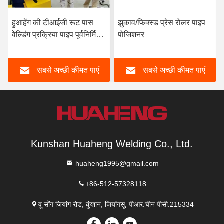
हुआहेंग की टीआईजी रूट पास
झुकाव/फिक्स्ड प्रेस रोलर पाइप
वेल्डिंग प्रक्रिया पाइप पूर्वनिर्मित
पोजिशनर
के लिए
सबसे अच्छी कीमत पाएं
सबसे अच्छी कीमत पाएं
Kunshan Huaheng Welding Co., Ltd.
huaheng1995@gmail.com
+86-512-57328118
वू सोंग जियांग रोड, कुंशान, जियांगसू, पीआर.चीन पीसी.215334