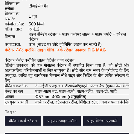
वेल्डिंग का
टीआईजी+मैग
तरीका:
वेल्डिंग की
1 ग्रा
स्थिति:
वर्कपीस लोड:
500 किलो
वेल्डिंग तार:
एफ1.2
पाइप वेल्डिंग स्टेशन + पाइप कन्वेयर लाइन + पाइप सपोर्ट + स्पेशल
विन्यास:
कंटेनर
उत्पादकता:
उच्च (साइट पर छोटे पूर्वनिर्मित लाइन कर सकते हैं)
कंटेनर रोबोट क्रॉसिंग लाइन वेल्डिंग वर्क स्टेशन उपकरण TIG MAG
कंटेनर रोबोट क्रॉसिंग लाइन वेल्डिंग कार्य स्टेशन
वेल्डिंग उपकरण को एक मोबाइल कंटेनर में स्थापित किया गया है, जो छोटी और
अल्पकालिक परियोजनाओं के लिए उपयुक्त है।छोटे और कम समय के प्रोजेक्ट के लिए
उपयुक्त. त्वरित बहु-कार्यात्मक विन्यास सीधे पाइप और फिटिंग के बीच त्वरित संरेखण के
लिए।
वेल्डिंग तकनीक
टीआईजी प्राइमर + टीआईजी/एमएजी फिलर कैप (एकल फेस वेल्डिंग ड
वेल्ड का रूप
पाइप-पाइप बट, पाइप-एल्बो, पाइप-फ्लैंज, पाइप-टी, आदि
आयाम
Ф57mm-400mm ((अनुकूलित)
उपयुक्त सामग्री
कार्बन स्टील, स्टेनलेस स्टील, मिश्रित स्टील, कम तापमान के लिए, 
Tags:
वेल्डिंग कार्य स्टेशन
पाइप उत्पादन मशीन
पाइप वेल्डिंग प्रणाली