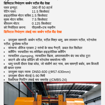
डिजिटल नियंत्रण कार्बन स्टील बैंड देखा
पावर इनपुट:
380 वी 50 हर्ट्ज
रेटिंग पावर:
11.5 किलोवाट
हाइड्रोलिक मोटर शक्ति:
1.5 किलोवाट
मुख्य मोटर शक्ति:
7.5 किलोवाट
शीतलन मोटर:
0.125 किलोवाट
को नियंत्रित करना:
पीएलसी+टच स्क्रीन
डिजिटल नियंत्रण लंबाई माप कार्बन स्टील बैंड देखा
उपयुक्त सामग्रीः कार्बन स्टील, स्टील मिश्र धातु, कम तापमान स्टील, स्टेनलेस
स्टील, डुप्लेक्स स्टील
संरचनाः क्षैतिज प्रकार 2 स्तंभों के साथ गैन्ट्री, डबल तेल सिलेंडर
क्लैंपिंग: स्वचालित स्व-संरेखित हाइड्रोलिक क्लैंपिंग
स्वचालित clamping, स्वचालित खिला, आपातकालीन बंद जब ब्लेड टूटा
काटने और ब्लेड फ़ीडिंग की स्टेपलेस समायोज्य गति
धातु पतली दीवार देखा ब्लेड, जो संकीर्ण कट नाच, कम सामग्री बर्बाद, कम बिजली
की खपत प्राप्त
उपयुक्त पाइप व्यासः DN50-600 ((Ф57-630mm)
उपयुक्त दीवार मोटाई:5-90 मिमी
वैकल्पिक ग्रिटिंग लंबाई माप समारोह ((CMBS-24)