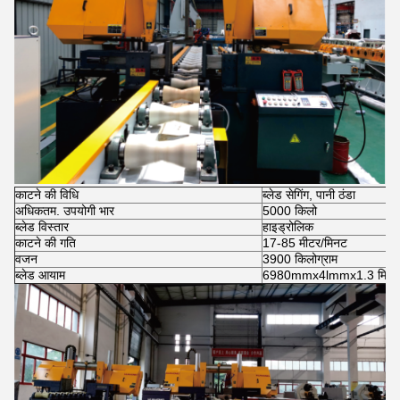
काटने की विधि
ब्लेड सेगिंग, पानी ठंडा
अधिकतम. उपयोगी भार
5000 किलो
ब्लेड विस्तार
हाइड्रोलिक
काटने की गति
17-85 मीटर/मिनट
वजन
3900 किलोग्राम
ब्लेड आयाम
6980mmx4lmmx1.3 मिमी